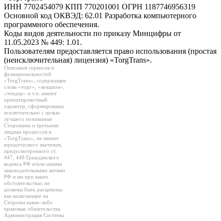
ИНН 7702454079 КПП 770201001 ОГРН 1187746956319
Основной код ОКВЭД: 62.01 Разработка компьютерного
программного обеспечения.
Коды видов деятельности по приказу Минцифры от
11.05.2023 № 449: 1.01.
Пользователям предоставляется право использования (простая
(неисключительная) лицензия) «TorgTrans».
Описания сервисов и
функциональностей
«TorgTrans», содержащие
слова «торг», «аукцион»,
«тендер» и т.п. имеют
ориентировочный
характер, сформированы
исключительно с целью
лучшего понимания
Сторонами и третьими
лицами процессов в
«TorgTrans», не имеют
юридического значения,
предусмотренного ст.
447, 448 Гражданского
кодекса РФ и/или иными
законодательными актами
РФ и ни при каких
обстоятельствах не
должны быть расценены
как налагающие на
Стороны какие-либо
правовые обязательства.
Администрация Системы