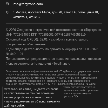
info@torgtrans.com
г. Москва, проспект Мира, дом 70, этаж 1А, помещение III,
комната 1, офис 65
© 2026 Общество с ограниченной ответственностью «Торгтранс»
ИНН 7702454079 КПП 770201001 ОГРН 1187746956319
Основной код ОКВЭД: 62.01 Разработка компьютерного
программного обеспечения.
Коды видов деятельности по приказу Минцифры от 11.05.2023
№ 449: 1.01.
Пользователям предоставляется право использования (простая
(неисключительная) лицензия) «TorgTrans».
Описания сервисов и функциональностей «TorgTrans», содержащие слова
«торг», «аукцион», «тендер» и т.п. имеют ориентировочный характер,
сформированы исключительно с целью лучшего понимания Сторонами и
третьими лицами процессов в «TorgTrans», не имеют юридического
значения, предусмотренного ст. 447, 448 Гражданского кодекса РФ и/или
иными законодательными актами РФ и ни при каких обстоятельствах не
Оставаясь на сайте, Вы даете согласие
должны быть расценены как налагающие на Стороны какие-либо правовые
на использование файлов cookie на
обязательства. Администрация Системы не является организатором
«торгов», «аукционов», «тендеров» и не проводит их в ПО.
вашем устройстве в соответствии с
нашим
уведомлением об использовании
Пользовательское соглашение
файлов cookie.