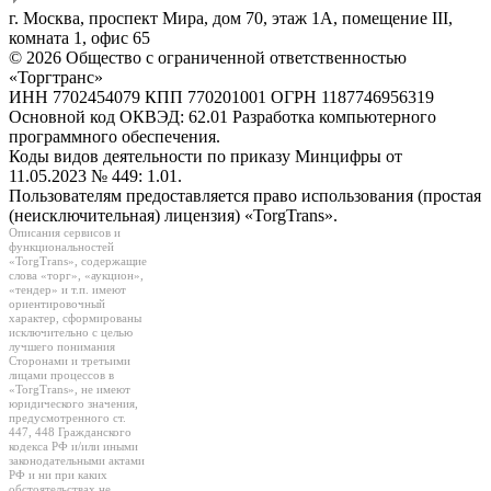
г. Москва, проспект Мира, дом 70, этаж 1А, помещение III,
комната 1, офис 65
© 2026 Общество с ограниченной ответственностью
«Торгтранс»
ИНН 7702454079 КПП 770201001 ОГРН 1187746956319
Основной код ОКВЭД: 62.01 Разработка компьютерного
программного обеспечения.
Коды видов деятельности по приказу Минцифры от
11.05.2023 № 449: 1.01.
Пользователям предоставляется право использования (простая
(неисключительная) лицензия) «TorgTrans».
Описания сервисов и
функциональностей
«TorgTrans», содержащие
слова «торг», «аукцион»,
«тендер» и т.п. имеют
ориентировочный
характер, сформированы
исключительно с целью
лучшего понимания
Сторонами и третьими
лицами процессов в
«TorgTrans», не имеют
юридического значения,
предусмотренного ст.
447, 448 Гражданского
кодекса РФ и/или иными
законодательными актами
РФ и ни при каких
обстоятельствах не